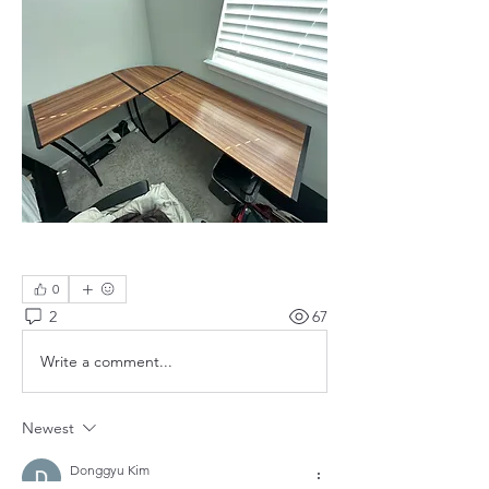
0
2
67
Write a comment...
Newest
Donggyu Kim
May 18, 2025