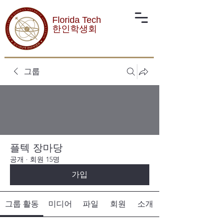
Florida Tech
한인학생회
그룹
플텍 장마당
공개
·
회원 15명
가입
그룹 활동
미디어
파일
회원
소개