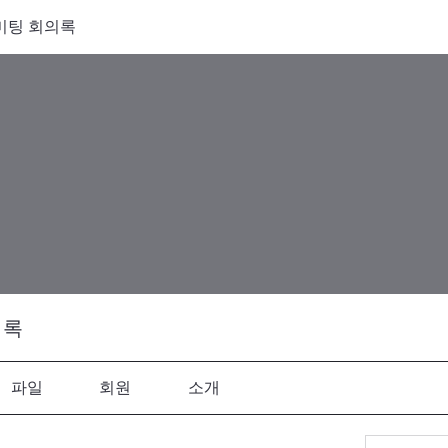
 미팅 회의록
의록
파일
회원
소개