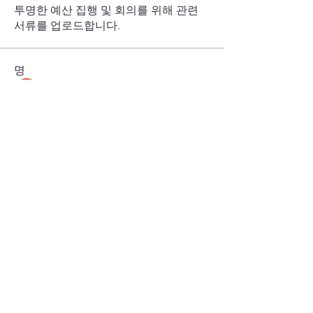
투명한 예산 집행 및 회의를 위해 관련
서류를 업로드합니다.
명
Wonjun Jung
팔로우
Sarah Kim
팔로우
Suhyun Park
팔로우
Yang Seungchan
팔로우
ksafloridatech
팔로우
전체 회원 보기(7명)
Florida Tech
한인학생회