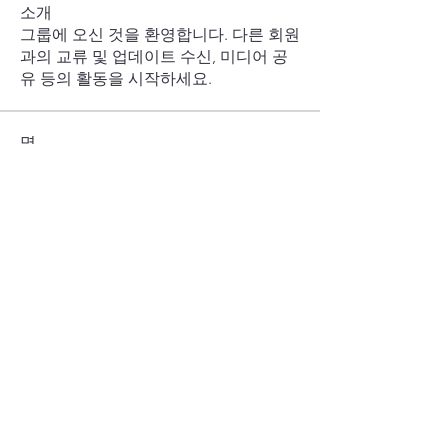
소개
그룹에 오신 것을 환영합니다. 다른 회원
과의 교류 및 업데이트 수신, 미디어 공
유 등의 활동을 시작하세요.
명
Sangwook Yim
팔로우
Wonjun Jung
팔로우
ksafloridatech
팔로우
충원 김
팔로우
승빈
팔로우
전체 회원 보기(11명)